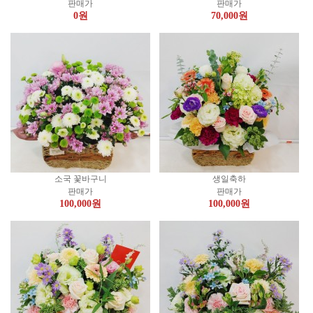
판매가
판매가
0
원
70,000
원
소국 꽃바구니
생일축하
판매가
판매가
100,000
원
100,000
원