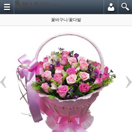
꽃바구니/꽃다발