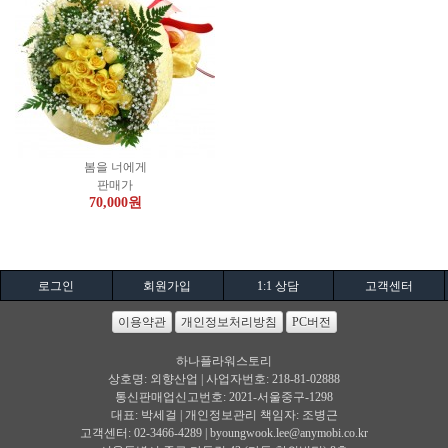
봄을 너에게
판매가
70,000
원
로그인
회원가입
1:1 상담
고객센터
이용약관
개인정보처리방침
PC버전
하나플라워스토리
상호명: 외향산업 | 사업자번호: 218-81-02888
통신판매업신고번호: 2021-서울중구-1298
대표: 박세걸 | 개인정보관리 책임자: 조병근
고객센터: 02-3466-4289 |
byoungwook.lee@anymobi.co.kr