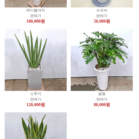
테이블야자
슈프바
판매가
판매가
100,000
원
50,000
원
스투키
셀램
판매가
판매가
120,000
원
80,000
원