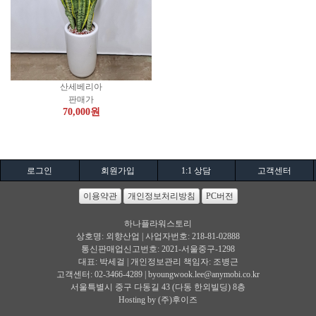
산세베리아
판매가
70,000
원
로그인
회원가입
1:1 상담
고객센터
이용약관
개인정보처리방침
PC버전
하나플라워스토리
상호명: 외향산업 | 사업자번호: 218-81-02888
통신판매업신고번호: 2021-서울중구-1298
대표: 박세걸 | 개인정보관리 책임자: 조병근
고객센터: 02-3466-4289 |
byoungwook.lee@anymobi.co.kr
서울특별시 중구 다동길 43 (다동 한외빌딩) 8층
Hosting by (주)후이즈